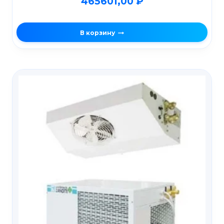
465601,00
₽
В корзину