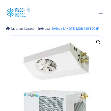
Перейти
к
содержимому
/
/
/
Главная
Каталог
Библоки
Библок ZANOTTI MDB 135 TO02F